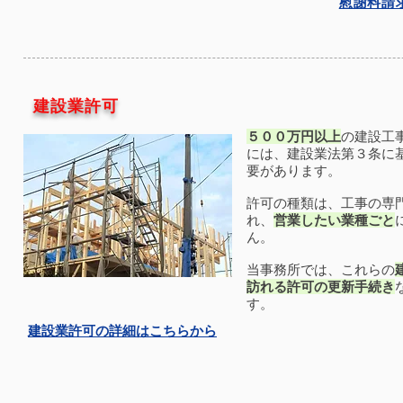
​慰謝料
​建設業許可
５００万円以上
の建設工
には、建設業法第３条に
要があります。
許可の種類は、工事の専
れ、
営業したい業種ごと
ん。
当事務所では、これらの
訪れる許可の更新手続き
す。
​建設業許可の詳細はこちらから