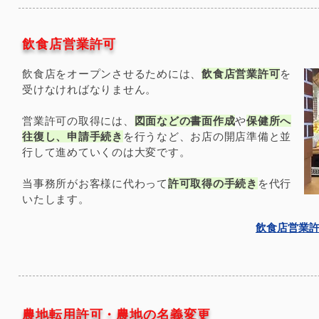
​飲食店営業許可
飲食店をオープンさせるためには、
飲食店営業許可
を
受けなければなりません。
営業許可の取得には、
図面などの書面作成
や
保健所へ
往復し、申請手続き
を行うなど、お店の開店準備と並
行して進めていくのは大変です。
​当事務所がお客様に代わって
許可取得の手続き
を代行
いたします。
​飲食店営業
​農地転用許可・農地の名義変更