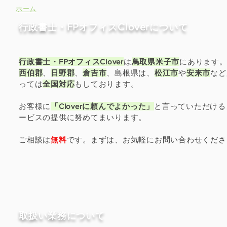
​ホーム
FP
Clover
​行政書士・
オフィス
について
行政書士・FPオフィスClover
は
鳥取県米子市
にあります
西伯郡
、
日野郡
、
倉吉市
、島根県は、
松江市
や
安来市
など
っては
全国対応
もしております。
お客様に
「Cloverに頼んでよかった」
と言っていただける
ービスの提供に努めてまいります。
ご相談は
無料
です。まずは、お気軽にお問い合わせくださ
​取扱い業務について