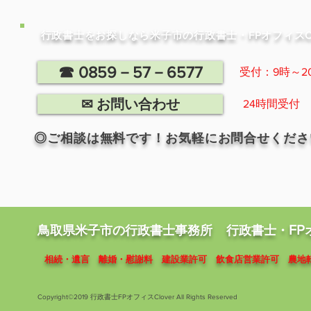
​行政書士をお探しなら米子市の行政書士・FPオフィスCl
☎ 0859－57－6577
​受付：9時～2
✉ お問い合わせ
​24時間受付
​◎ご相談は無料です！お気軽にお問合せくださ
FP
​鳥取県米子市の行政書士事務所
​行政書士・
​相続・遺言 離婚・慰謝料 建設業許可 飲食店営業許可 農地
Copyright©2019 行政書士FPオフィスClover All Rights Reserved