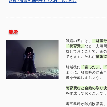
​相続・遺言の専門サイトへはこちらから
​離婚
離婚の際には、
「財産
「養育費」
など、夫婦
残しておくことで、後
できます。それが
離婚
離婚後に
「言った」
、
ように、離婚時の約束
書を作成しましょう。
養育費など金銭の取り
を作成しておくことで
​当事務所が離婚協議書