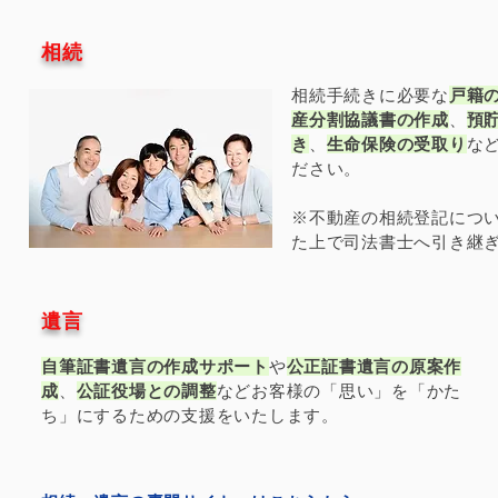
​相続
相続手続きに必要な
戸籍
産分割協議書の作成
、
預
き
、
生命保険の受取り
な
ださい。
※不動産の相続登記につ
た上で司法書士へ引き継
​遺言
自筆証書遺言の作成サポート
や
公正証書遺言の原案作
成
、
公証役場との調整
などお客様の「思い」を「かた
ち」にするための支援をいたします。