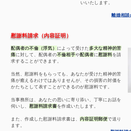
いいたします。
​離婚相
​慰謝料請求（内容証明）
配偶者の不倫（浮気）
によって受けた
多大な精神的苦
痛
に対して、配偶者の
不倫相手
や
配偶者
に
慰謝料
を請
求することができます。
当然、慰謝料をもらっても、あなたが受けた精神的苦
痛が癒えるわけではありませんが、その損害の対価を
かたちとして表すことができるのが慰謝料です。
当事務所は、あなたの思いに寄り添い、丁寧にお話を
伺いし、
慰謝料請求書
を作成いたします。
​また、作成した慰謝料請求書は、
内容証明郵便
で送り
ます。