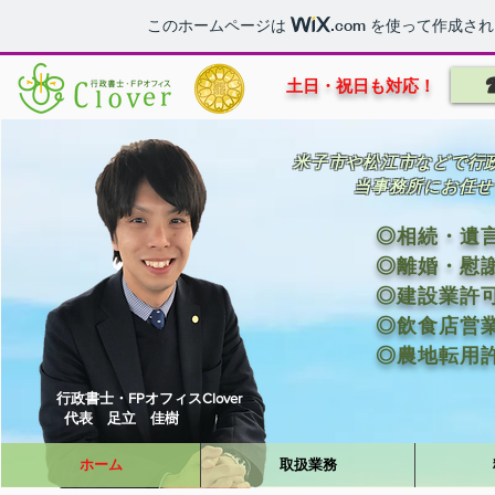
このホームページは
.com
を使って作成され
​土日・祝日も対応！
​行政書士・FPオフィスClover
​米子市や松江市などで行
当事務所にお任せ
◎相続・遺
◎離婚・慰
◎建設業許
◎飲食店営
​◎農地転用
​行政書士・FPオフィスClover
​代表 足立 佳樹
ホーム
取扱業務